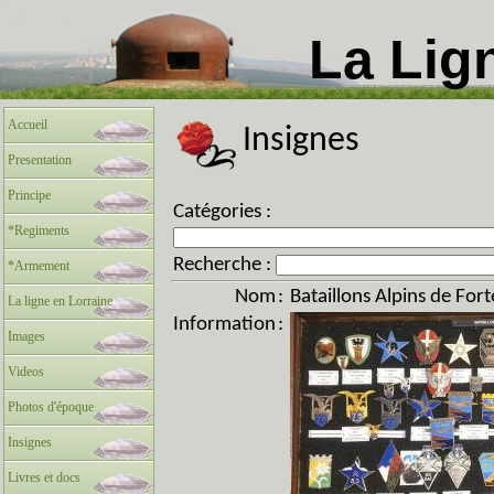
La Lig
Accueil
Insignes
Presentation
Principe
Catégories :
*Regiments
Recherche :
*Armement
Nom
:
Bataillons Alpins de For
La ligne en Lorraine
Information
:
Images
Videos
Photos d'époque
Insignes
Livres et docs